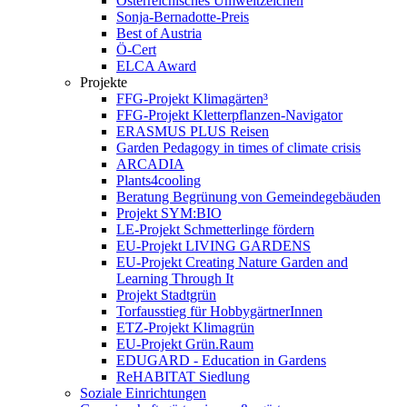
Österreichisches Umweltzeichen
Sonja-Bernadotte-Preis
Best of Austria
Ö-Cert
ELCA Award
Projekte
FFG-Projekt Klimagärten³
FFG-Projekt Kletterpflanzen-Navigator
ERASMUS PLUS Reisen
Garden Pedagogy in times of climate crisis
ARCADIA
Plants4cooling
Beratung Begrünung von Gemeindegebäuden
Projekt SYM:BIO
LE-Projekt Schmetterlinge fördern
EU-Projekt LIVING GARDENS
EU-Projekt Creating Nature Garden and
Learning Through It
Projekt Stadtgrün
Torfausstieg für HobbygärtnerInnen
ETZ-Projekt Klimagrün
EU-Projekt Grün.Raum
EDUGARD - Education in Gardens
ReHABITAT Siedlung
Soziale Einrichtungen