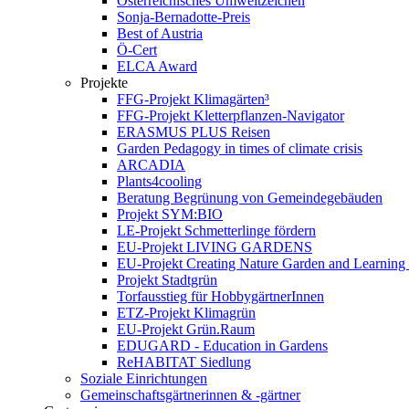
Österreichisches Umweltzeichen
Sonja-Bernadotte-Preis
Best of Austria
Ö-Cert
ELCA Award
Projekte
FFG-Projekt Klimagärten³
FFG-Projekt Kletterpflanzen-Navigator
ERASMUS PLUS Reisen
Garden Pedagogy in times of climate crisis
ARCADIA
Plants4cooling
Beratung Begrünung von Gemeindegebäuden
Projekt SYM:BIO
LE-Projekt Schmetterlinge fördern
EU-Projekt LIVING GARDENS
EU-Projekt Creating Nature Garden and Learning 
Projekt Stadtgrün
Torfausstieg für HobbygärtnerInnen
ETZ-Projekt Klimagrün
EU-Projekt Grün.Raum
EDUGARD - Education in Gardens
ReHABITAT Siedlung
Soziale Einrichtungen
Gemeinschaftsgärtnerinnen & -gärtner