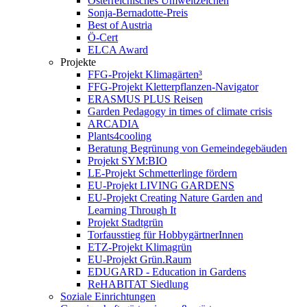
Österreichisches Umweltzeichen
Sonja-Bernadotte-Preis
Best of Austria
Ö-Cert
ELCA Award
Projekte
FFG-Projekt Klimagärten³
FFG-Projekt Kletterpflanzen-Navigator
ERASMUS PLUS Reisen
Garden Pedagogy in times of climate crisis
ARCADIA
Plants4cooling
Beratung Begrünung von Gemeindegebäuden
Projekt SYM:BIO
LE-Projekt Schmetterlinge fördern
EU-Projekt LIVING GARDENS
EU-Projekt Creating Nature Garden and
Learning Through It
Projekt Stadtgrün
Torfausstieg für HobbygärtnerInnen
ETZ-Projekt Klimagrün
EU-Projekt Grün.Raum
EDUGARD - Education in Gardens
ReHABITAT Siedlung
Soziale Einrichtungen