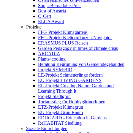
Österreichisches Umweltzeichen
Sonja-Bernadotte-Preis
Best of Austria
Ö-Cert
ELCA Award
Projekte
FFG-Projekt Klimagärten³
FFG-Projekt Kletterpflanzen-Navigator
ERASMUS PLUS Reisen
Garden Pedagogy in times of climate crisis
ARCADIA
Plants4cooling
Beratung Begrünung von Gemeindegebäuden
Projekt SYM:BIO
LE-Projekt Schmetterlinge fördern
EU-Projekt LIVING GARDENS
EU-Projekt Creating Nature Garden and
Learning Through It
Projekt Stadtgrün
Torfausstieg für HobbygärtnerInnen
ETZ-Projekt Klimagrün
EU-Projekt Grün.Raum
EDUGARD - Education in Gardens
ReHABITAT Siedlung
Soziale Einrichtungen