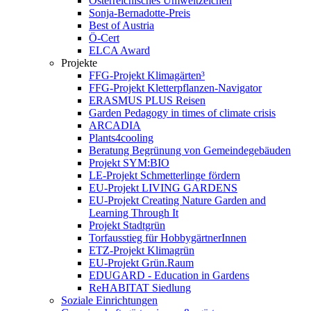
Österreichisches Umweltzeichen
Sonja-Bernadotte-Preis
Best of Austria
Ö-Cert
ELCA Award
Projekte
FFG-Projekt Klimagärten³
FFG-Projekt Kletterpflanzen-Navigator
ERASMUS PLUS Reisen
Garden Pedagogy in times of climate crisis
ARCADIA
Plants4cooling
Beratung Begrünung von Gemeindegebäuden
Projekt SYM:BIO
LE-Projekt Schmetterlinge fördern
EU-Projekt LIVING GARDENS
EU-Projekt Creating Nature Garden and
Learning Through It
Projekt Stadtgrün
Torfausstieg für HobbygärtnerInnen
ETZ-Projekt Klimagrün
EU-Projekt Grün.Raum
EDUGARD - Education in Gardens
ReHABITAT Siedlung
Soziale Einrichtungen