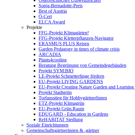
Österreichisches Umweltzeichen
Sonja-Bernadotte-Preis
Best of Austria
Ö-Cert
ELCA Award
Projekte
FFG-Projekt Klimagärten³
FFG-Projekt Kletterpflanzen-Navigator
ERASMUS PLUS Reisen
Garden Pedagogy in times of climate crisis
ARCADIA
Plants4cooling
Beratung Begrünung von Gemeindegebäuden
Projekt SYM:BIO
LE-Projekt Schmetterlinge fördern
EU-Projekt LIVING GARDENS
EU-Projekt Creating Nature Garden and Learning 
Projekt Stadtgrün
Torfausstieg für HobbygärtnerInnen
ETZ-Projekt Klimagrün
EU-Projekt Grün.Raum
EDUGARD - Education in Gardens
ReHABITAT Siedlung
Soziale Einrichtungen
Gemeinschaftsgärtnerinnen & -gärtner