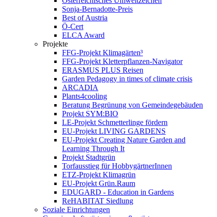
Österreichisches Umweltzeichen
Sonja-Bernadotte-Preis
Best of Austria
Ö-Cert
ELCA Award
Projekte
FFG-Projekt Klimagärten³
FFG-Projekt Kletterpflanzen-Navigator
ERASMUS PLUS Reisen
Garden Pedagogy in times of climate crisis
ARCADIA
Plants4cooling
Beratung Begrünung von Gemeindegebäuden
Projekt SYM:BIO
LE-Projekt Schmetterlinge fördern
EU-Projekt LIVING GARDENS
EU-Projekt Creating Nature Garden and
Learning Through It
Projekt Stadtgrün
Torfausstieg für HobbygärtnerInnen
ETZ-Projekt Klimagrün
EU-Projekt Grün.Raum
EDUGARD - Education in Gardens
ReHABITAT Siedlung
Soziale Einrichtungen