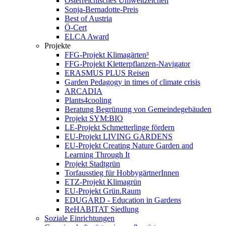
Österreichisches Umweltzeichen
Sonja-Bernadotte-Preis
Best of Austria
Ö-Cert
ELCA Award
Projekte
FFG-Projekt Klimagärten³
FFG-Projekt Kletterpflanzen-Navigator
ERASMUS PLUS Reisen
Garden Pedagogy in times of climate crisis
ARCADIA
Plants4cooling
Beratung Begrünung von Gemeindegebäuden
Projekt SYM:BIO
LE-Projekt Schmetterlinge fördern
EU-Projekt LIVING GARDENS
EU-Projekt Creating Nature Garden and
Learning Through It
Projekt Stadtgrün
Torfausstieg für HobbygärtnerInnen
ETZ-Projekt Klimagrün
EU-Projekt Grün.Raum
EDUGARD - Education in Gardens
ReHABITAT Siedlung
Soziale Einrichtungen