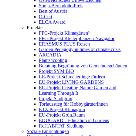
Österreichisches Umweltzeichen
Sonja-Bernadotte-Preis
Best of Austria
Ö-Cert
ELCA Award
Projekte
FFG-Projekt Klimagärten³
FFG-Projekt Kletterpflanzen-Navigator
ERASMUS PLUS Reisen
Garden Pedagogy in times of climate crisis
ARCADIA
Plants4cooling
Beratung Begrünung von Gemeindegebäuden
Projekt SYM:BIO
LE-Projekt Schmetterlinge fördern
EU-Projekt LIVING GARDENS
EU-Projekt Creating Nature Garden and
Learning Through It
Projekt Stadtgrün
Torfausstieg für HobbygärtnerInnen
ETZ-Projekt Klimagrün
EU-Projekt Grün.Raum
EDUGARD - Education in Gardens
ReHABITAT Siedlung
Soziale Einrichtungen