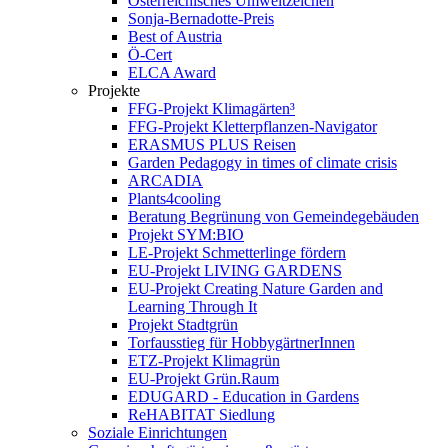
Österreichisches Umweltzeichen
Sonja-Bernadotte-Preis
Best of Austria
Ö-Cert
ELCA Award
Projekte
FFG-Projekt Klimagärten³
FFG-Projekt Kletterpflanzen-Navigator
ERASMUS PLUS Reisen
Garden Pedagogy in times of climate crisis
ARCADIA
Plants4cooling
Beratung Begrünung von Gemeindegebäuden
Projekt SYM:BIO
LE-Projekt Schmetterlinge fördern
EU-Projekt LIVING GARDENS
EU-Projekt Creating Nature Garden and
Learning Through It
Projekt Stadtgrün
Torfausstieg für HobbygärtnerInnen
ETZ-Projekt Klimagrün
EU-Projekt Grün.Raum
EDUGARD - Education in Gardens
ReHABITAT Siedlung
Soziale Einrichtungen