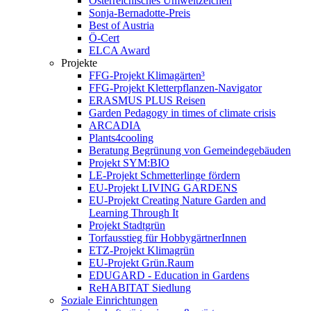
Österreichisches Umweltzeichen
Sonja-Bernadotte-Preis
Best of Austria
Ö-Cert
ELCA Award
Projekte
FFG-Projekt Klimagärten³
FFG-Projekt Kletterpflanzen-Navigator
ERASMUS PLUS Reisen
Garden Pedagogy in times of climate crisis
ARCADIA
Plants4cooling
Beratung Begrünung von Gemeindegebäuden
Projekt SYM:BIO
LE-Projekt Schmetterlinge fördern
EU-Projekt LIVING GARDENS
EU-Projekt Creating Nature Garden and
Learning Through It
Projekt Stadtgrün
Torfausstieg für HobbygärtnerInnen
ETZ-Projekt Klimagrün
EU-Projekt Grün.Raum
EDUGARD - Education in Gardens
ReHABITAT Siedlung
Soziale Einrichtungen