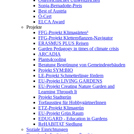
Österreichisches Umweltzeichen
Sonja-Bernadotte-Preis
Best of Austria
Ö-Cert
ELCA Award
Projekte
FFG-Projekt Klimagärten³
FFG-Projekt Kletterpflanzen-Navigator
ERASMUS PLUS Reisen
Garden Pedagogy in times of climate crisis
ARCADIA
Plants4cooling
Beratung Begrünung von Gemeindegebäuden
Projekt SYM:BIO
LE-Projekt Schmetterlinge fördern
EU-Projekt LIVING GARDENS
EU-Projekt Creating Nature Garden and
Learning Through It
Projekt Stadtgrün
Torfausstieg für HobbygärtnerInnen
ETZ-Projekt Klimagrün
EU-Projekt Grün.Raum
EDUGARD - Education in Gardens
ReHABITAT Siedlung
Soziale Einrichtungen