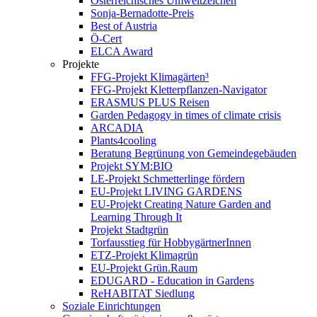
Österreichisches Umweltzeichen
Sonja-Bernadotte-Preis
Best of Austria
Ö-Cert
ELCA Award
Projekte
FFG-Projekt Klimagärten³
FFG-Projekt Kletterpflanzen-Navigator
ERASMUS PLUS Reisen
Garden Pedagogy in times of climate crisis
ARCADIA
Plants4cooling
Beratung Begrünung von Gemeindegebäuden
Projekt SYM:BIO
LE-Projekt Schmetterlinge fördern
EU-Projekt LIVING GARDENS
EU-Projekt Creating Nature Garden and
Learning Through It
Projekt Stadtgrün
Torfausstieg für HobbygärtnerInnen
ETZ-Projekt Klimagrün
EU-Projekt Grün.Raum
EDUGARD - Education in Gardens
ReHABITAT Siedlung
Soziale Einrichtungen