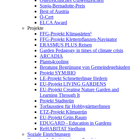
Österreichisches Umweltzeichen
Sonja-Bernadotte-Preis
Best of Austria
Ö-Cert
ELCA Award
Projekte
FFG-Projekt Klimagärten³
FFG-Projekt Kletterpflanzen-Navigator
ERASMUS PLUS Reisen
Garden Pedagogy in times of climate crisis
ARCADIA
Plants4cooling
Beratung Begrünung von Gemeindegebäuden
Projekt SYM:BIO
LE-Projekt Schmetterlinge fördern
EU-Projekt LIVING GARDENS
EU-Projekt Creating Nature Garden and
Learning Through It
Projekt Stadtgrün
Torfausstieg für HobbygärtnerInnen
ETZ-Projekt Klimagrün
EU-Projekt Grün.Raum
EDUGARD - Education in Gardens
ReHABITAT Siedlung
Soziale Einrichtungen