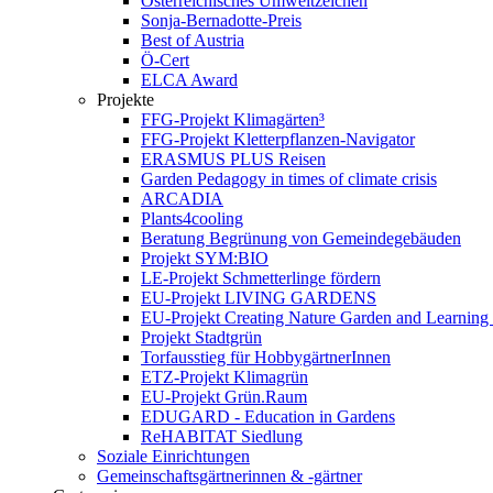
Österreichisches Umweltzeichen
Sonja-Bernadotte-Preis
Best of Austria
Ö-Cert
ELCA Award
Projekte
FFG-Projekt Klimagärten³
FFG-Projekt Kletterpflanzen-Navigator
ERASMUS PLUS Reisen
Garden Pedagogy in times of climate crisis
ARCADIA
Plants4cooling
Beratung Begrünung von Gemeindegebäuden
Projekt SYM:BIO
LE-Projekt Schmetterlinge fördern
EU-Projekt LIVING GARDENS
EU-Projekt Creating Nature Garden and Learning 
Projekt Stadtgrün
Torfausstieg für HobbygärtnerInnen
ETZ-Projekt Klimagrün
EU-Projekt Grün.Raum
EDUGARD - Education in Gardens
ReHABITAT Siedlung
Soziale Einrichtungen
Gemeinschaftsgärtnerinnen & -gärtner