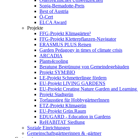
Österreichisches Umweltzeichen
Sonja-Bernadotte-Preis
Best of Austria
Ö-Cert
ELCA Award
Projekte
FFG-Projekt Klimagärten³
FFG-Projekt Kletterpflanzen-Navigator
ERASMUS PLUS Reisen
Garden Pedagogy in times of climate crisis
ARCADIA
Plants4cooling
Beratung Begrünung von Gemeindegebäuden
Projekt SYM:BIO
LE-Projekt Schmetterlinge fördern
EU-Projekt LIVING GARDENS
EU-Projekt Creating Nature Garden and Learning 
Projekt Stadtgrün
Torfausstieg für HobbygärtnerInnen
ETZ-Projekt Klimagrün
EU-Projekt Grün.Raum
EDUGARD - Education in Gardens
ReHABITAT Siedlung
Soziale Einrichtungen
Gemeinschaftsgärtnerinnen & -gärtner