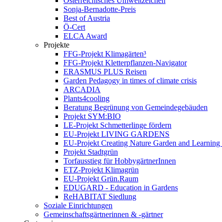
Österreichisches Umweltzeichen
Sonja-Bernadotte-Preis
Best of Austria
Ö-Cert
ELCA Award
Projekte
FFG-Projekt Klimagärten³
FFG-Projekt Kletterpflanzen-Navigator
ERASMUS PLUS Reisen
Garden Pedagogy in times of climate crisis
ARCADIA
Plants4cooling
Beratung Begrünung von Gemeindegebäuden
Projekt SYM:BIO
LE-Projekt Schmetterlinge fördern
EU-Projekt LIVING GARDENS
EU-Projekt Creating Nature Garden and Learning 
Projekt Stadtgrün
Torfausstieg für HobbygärtnerInnen
ETZ-Projekt Klimagrün
EU-Projekt Grün.Raum
EDUGARD - Education in Gardens
ReHABITAT Siedlung
Soziale Einrichtungen
Gemeinschaftsgärtnerinnen & -gärtner