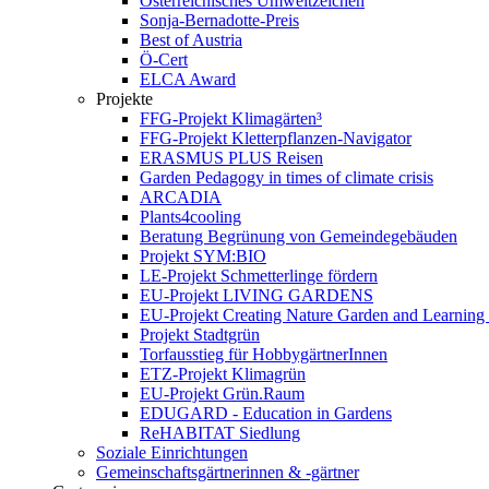
Österreichisches Umweltzeichen
Sonja-Bernadotte-Preis
Best of Austria
Ö-Cert
ELCA Award
Projekte
FFG-Projekt Klimagärten³
FFG-Projekt Kletterpflanzen-Navigator
ERASMUS PLUS Reisen
Garden Pedagogy in times of climate crisis
ARCADIA
Plants4cooling
Beratung Begrünung von Gemeindegebäuden
Projekt SYM:BIO
LE-Projekt Schmetterlinge fördern
EU-Projekt LIVING GARDENS
EU-Projekt Creating Nature Garden and Learning 
Projekt Stadtgrün
Torfausstieg für HobbygärtnerInnen
ETZ-Projekt Klimagrün
EU-Projekt Grün.Raum
EDUGARD - Education in Gardens
ReHABITAT Siedlung
Soziale Einrichtungen
Gemeinschaftsgärtnerinnen & -gärtner