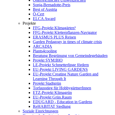
Österreichisches Umweltzeichen
Sonja-Bernadotte-Preis
Best of Austria
Ö-Cert
ELCA Award
Projekte
FFG-Projekt Klimagärten³
FFG-Projekt Kletterpflanzen-Navigator
ERASMUS PLUS Reisen
Garden Pedagogy in times of climate crisis
ARCADIA
Plants4cooling
Beratung Begrünung von Gemeindegebäuden
Projekt SYM:BIO
LE-Projekt Schmetterlinge fördern
EU-Projekt LIVING GARDENS
EU-Projekt Creating Nature Garden and
Learning Through It
Projekt Stadtgrün
Torfausstieg für HobbygärtnerInnen
ETZ-Projekt Klimagrün
EU-Projekt Grün.Raum
EDUGARD - Education in Gardens
ReHABITAT Siedlung
Soziale Einrichtungen