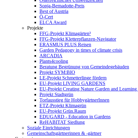
Österreichisches Umweltzeichen
Sonja-Bernadotte-Preis
Best of Austria
Ö-Cert
ELCA Award
Projekte
FFG-Projekt Klimagärten³
FFG-Projekt Kletterpflanzen-Navigator
ERASMUS PLUS Reisen
Garden Pedagogy in times of climate crisis
ARCADIA
Plants4cooling
Beratung Begrünung von Gemeindegebäuden
Projekt SYM:BIO
LE-Projekt Schmetterlinge fördern
EU-Projekt LIVING GARDENS
EU-Projekt Creating Nature Garden and Learning 
Projekt Stadtgrün
Torfausstieg für HobbygärtnerInnen
ETZ-Projekt Klimagrün
EU-Projekt Grün.Raum
EDUGARD - Education in Gardens
ReHABITAT Siedlung
Soziale Einrichtungen
Gemeinschaftsgärtnerinnen & -gärtner