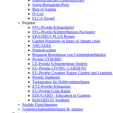
Österreichisches Umweltzeichen
Sonja-Bernadotte-Preis
Best of Austria
Ö-Cert
ELCA Award
Projekte
FFG-Projekt Klimagärten³
FFG-Projekt Kletterpflanzen-Navigator
ERASMUS PLUS Reisen
Garden Pedagogy in times of climate crisis
ARCADIA
Plants4cooling
Beratung Begrünung von Gemeindegebäuden
Projekt SYM:BIO
LE-Projekt Schmetterlinge fördern
EU-Projekt LIVING GARDENS
EU-Projekt Creating Nature Garden and Learning 
Projekt Stadtgrün
Torfausstieg für HobbygärtnerInnen
ETZ-Projekt Klimagrün
EU-Projekt Grün.Raum
EDUGARD - Education in Gardens
ReHABITAT Siedlung
Soziale Einrichtungen
Gemeinschaftsgärtnerinnen & -gärtner