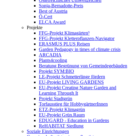
Österreichisches Umweltzeichen
Sonja-Bernadotte-Preis
Best of Austria
Ö-Cert
ELCA Award
Projekte
FFG-Projekt Klimagärten³
FFG-Projekt Kletterpflanzen-Navigator
ERASMUS PLUS Reisen
Garden Pedagogy in times of climate crisis
ARCADIA
Plants4cooling
Beratung Begrünung von Gemeindegebäuden
Projekt SYM:BIO
LE-Projekt Schmetterlinge fördern
EU-Projekt LIVING GARDENS
EU-Projekt Creating Nature Garden and
Learning Through It
Projekt Stadtgrün
Torfausstieg für HobbygärtnerInnen
ETZ-Projekt Klimagrün
EU-Projekt Grün.Raum
EDUGARD - Education in Gardens
ReHABITAT Siedlung
Soziale Einrichtungen