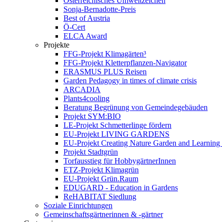
Österreichisches Umweltzeichen
Sonja-Bernadotte-Preis
Best of Austria
Ö-Cert
ELCA Award
Projekte
FFG-Projekt Klimagärten³
FFG-Projekt Kletterpflanzen-Navigator
ERASMUS PLUS Reisen
Garden Pedagogy in times of climate crisis
ARCADIA
Plants4cooling
Beratung Begrünung von Gemeindegebäuden
Projekt SYM:BIO
LE-Projekt Schmetterlinge fördern
EU-Projekt LIVING GARDENS
EU-Projekt Creating Nature Garden and Learning 
Projekt Stadtgrün
Torfausstieg für HobbygärtnerInnen
ETZ-Projekt Klimagrün
EU-Projekt Grün.Raum
EDUGARD - Education in Gardens
ReHABITAT Siedlung
Soziale Einrichtungen
Gemeinschaftsgärtnerinnen & -gärtner