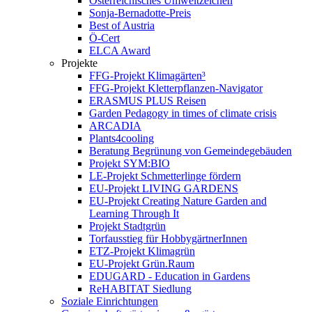
Österreichisches Umweltzeichen
Sonja-Bernadotte-Preis
Best of Austria
Ö-Cert
ELCA Award
Projekte
FFG-Projekt Klimagärten³
FFG-Projekt Kletterpflanzen-Navigator
ERASMUS PLUS Reisen
Garden Pedagogy in times of climate crisis
ARCADIA
Plants4cooling
Beratung Begrünung von Gemeindegebäuden
Projekt SYM:BIO
LE-Projekt Schmetterlinge fördern
EU-Projekt LIVING GARDENS
EU-Projekt Creating Nature Garden and
Learning Through It
Projekt Stadtgrün
Torfausstieg für HobbygärtnerInnen
ETZ-Projekt Klimagrün
EU-Projekt Grün.Raum
EDUGARD - Education in Gardens
ReHABITAT Siedlung
Soziale Einrichtungen