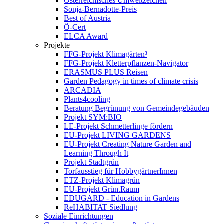
Österreichisches Umweltzeichen
Sonja-Bernadotte-Preis
Best of Austria
Ö-Cert
ELCA Award
Projekte
FFG-Projekt Klimagärten³
FFG-Projekt Kletterpflanzen-Navigator
ERASMUS PLUS Reisen
Garden Pedagogy in times of climate crisis
ARCADIA
Plants4cooling
Beratung Begrünung von Gemeindegebäuden
Projekt SYM:BIO
LE-Projekt Schmetterlinge fördern
EU-Projekt LIVING GARDENS
EU-Projekt Creating Nature Garden and
Learning Through It
Projekt Stadtgrün
Torfausstieg für HobbygärtnerInnen
ETZ-Projekt Klimagrün
EU-Projekt Grün.Raum
EDUGARD - Education in Gardens
ReHABITAT Siedlung
Soziale Einrichtungen