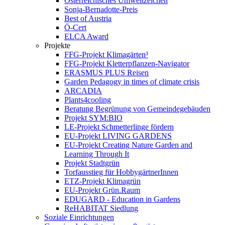
Österreichisches Umweltzeichen
Sonja-Bernadotte-Preis
Best of Austria
Ö-Cert
ELCA Award
Projekte
FFG-Projekt Klimagärten³
FFG-Projekt Kletterpflanzen-Navigator
ERASMUS PLUS Reisen
Garden Pedagogy in times of climate crisis
ARCADIA
Plants4cooling
Beratung Begrünung von Gemeindegebäuden
Projekt SYM:BIO
LE-Projekt Schmetterlinge fördern
EU-Projekt LIVING GARDENS
EU-Projekt Creating Nature Garden and
Learning Through It
Projekt Stadtgrün
Torfausstieg für HobbygärtnerInnen
ETZ-Projekt Klimagrün
EU-Projekt Grün.Raum
EDUGARD - Education in Gardens
ReHABITAT Siedlung
Soziale Einrichtungen