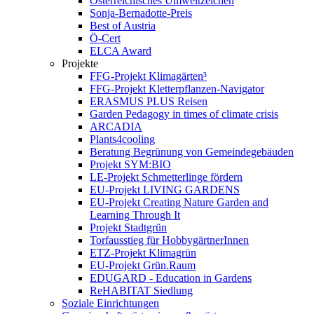
Österreichisches Umweltzeichen
Sonja-Bernadotte-Preis
Best of Austria
Ö-Cert
ELCA Award
Projekte
FFG-Projekt Klimagärten³
FFG-Projekt Kletterpflanzen-Navigator
ERASMUS PLUS Reisen
Garden Pedagogy in times of climate crisis
ARCADIA
Plants4cooling
Beratung Begrünung von Gemeindegebäuden
Projekt SYM:BIO
LE-Projekt Schmetterlinge fördern
EU-Projekt LIVING GARDENS
EU-Projekt Creating Nature Garden and
Learning Through It
Projekt Stadtgrün
Torfausstieg für HobbygärtnerInnen
ETZ-Projekt Klimagrün
EU-Projekt Grün.Raum
EDUGARD - Education in Gardens
ReHABITAT Siedlung
Soziale Einrichtungen