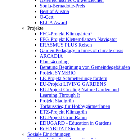
Österreichisches Umweltzeichen
Sonja-Bernadotte-Preis
Best of Austria
Ö-Cert
ELCA Award
Projekte
FFG-Projekt Klimagärten³
FFG-Projekt Kletterpflanzen-Navigator
ERASMUS PLUS Reisen
Garden Pedagogy in times of climate crisis
ARCADIA
Plants4cooling
Beratung Begrünung von Gemeindegebäuden
Projekt SYM:BIO
LE-Projekt Schmetterlinge fördern
EU-Projekt LIVING GARDENS
EU-Projekt Creating Nature Garden and
Learning Through It
Projekt Stadtgrün
Torfausstieg für HobbygärtnerInnen
ETZ-Projekt Klimagrün
EU-Projekt Grün.Raum
EDUGARD - Education in Gardens
ReHABITAT Siedlung
Soziale Einrichtungen