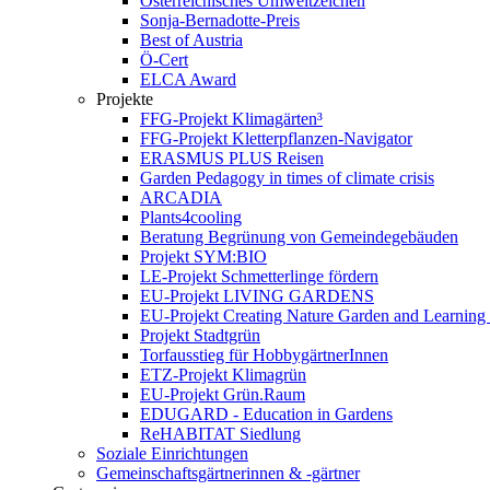
Österreichisches Umweltzeichen
Sonja-Bernadotte-Preis
Best of Austria
Ö-Cert
ELCA Award
Projekte
FFG-Projekt Klimagärten³
FFG-Projekt Kletterpflanzen-Navigator
ERASMUS PLUS Reisen
Garden Pedagogy in times of climate crisis
ARCADIA
Plants4cooling
Beratung Begrünung von Gemeindegebäuden
Projekt SYM:BIO
LE-Projekt Schmetterlinge fördern
EU-Projekt LIVING GARDENS
EU-Projekt Creating Nature Garden and Learning 
Projekt Stadtgrün
Torfausstieg für HobbygärtnerInnen
ETZ-Projekt Klimagrün
EU-Projekt Grün.Raum
EDUGARD - Education in Gardens
ReHABITAT Siedlung
Soziale Einrichtungen
Gemeinschaftsgärtnerinnen & -gärtner