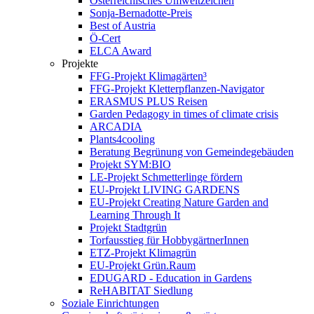
Österreichisches Umweltzeichen
Sonja-Bernadotte-Preis
Best of Austria
Ö-Cert
ELCA Award
Projekte
FFG-Projekt Klimagärten³
FFG-Projekt Kletterpflanzen-Navigator
ERASMUS PLUS Reisen
Garden Pedagogy in times of climate crisis
ARCADIA
Plants4cooling
Beratung Begrünung von Gemeindegebäuden
Projekt SYM:BIO
LE-Projekt Schmetterlinge fördern
EU-Projekt LIVING GARDENS
EU-Projekt Creating Nature Garden and
Learning Through It
Projekt Stadtgrün
Torfausstieg für HobbygärtnerInnen
ETZ-Projekt Klimagrün
EU-Projekt Grün.Raum
EDUGARD - Education in Gardens
ReHABITAT Siedlung
Soziale Einrichtungen