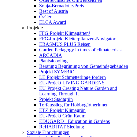
Österreichisches Umweltzeichen
Sonja-Bernadotte-Preis
Best of Austria
Ö-Cert
ELCA Award
Projekte
FFG-Projekt Klimagärten³
FFG-Projekt Kletterpflanzen-Navigator
ERASMUS PLUS Reisen
Garden Pedagogy in times of climate crisis
ARCADIA
Plants4cooling
Beratung Begrünung von Gemeindegebäuden
Projekt SYM:BIO
LE-Projekt Schmetterlinge fördern
EU-Projekt LIVING GARDENS
EU-Projekt Creating Nature Garden and
Learning Through It
Projekt Stadtgrün
Torfausstieg für HobbygärtnerInnen
ETZ-Projekt Klimagrün
EU-Projekt Grün.Raum
EDUGARD - Education in Gardens
ReHABITAT Siedlung
Soziale Einrichtungen