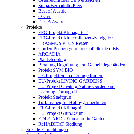
Österreichisches Umweltzeichen
Sonja-Bernadotte-Preis
Best of Austria
Ö-Cert
ELCA Award
Projekte
FFG-Projekt Klimagärten³
FFG-Projekt Kletterpflanzen-Navigator
ERASMUS PLUS Reisen
Garden Pedagogy in times of climate crisis
ARCADIA
Plants4cooling
Beratung Begrünung von Gemeindegebäuden
Projekt SYM:BIO
LE-Projekt Schmetterlinge fördern
EU-Projekt LIVING GARDENS
EU-Projekt Creating Nature Garden and
Learning Through It
Projekt Stadtgrün
Torfausstieg für HobbygärtnerInnen
ETZ-Projekt Klimagrün
EU-Projekt Grün.Raum
EDUGARD - Education in Gardens
ReHABITAT Siedlung
Soziale Einrichtungen