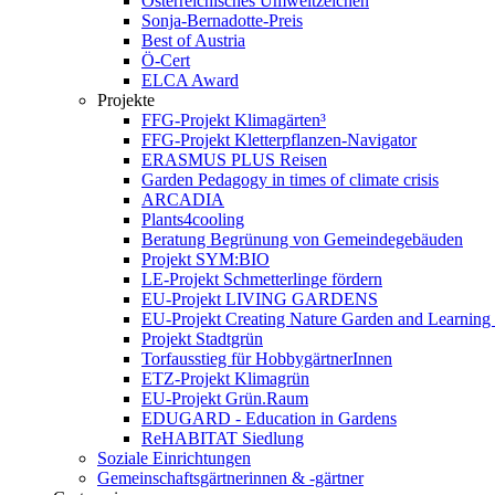
Österreichisches Umweltzeichen
Sonja-Bernadotte-Preis
Best of Austria
Ö-Cert
ELCA Award
Projekte
FFG-Projekt Klimagärten³
FFG-Projekt Kletterpflanzen-Navigator
ERASMUS PLUS Reisen
Garden Pedagogy in times of climate crisis
ARCADIA
Plants4cooling
Beratung Begrünung von Gemeindegebäuden
Projekt SYM:BIO
LE-Projekt Schmetterlinge fördern
EU-Projekt LIVING GARDENS
EU-Projekt Creating Nature Garden and Learning 
Projekt Stadtgrün
Torfausstieg für HobbygärtnerInnen
ETZ-Projekt Klimagrün
EU-Projekt Grün.Raum
EDUGARD - Education in Gardens
ReHABITAT Siedlung
Soziale Einrichtungen
Gemeinschaftsgärtnerinnen & -gärtner