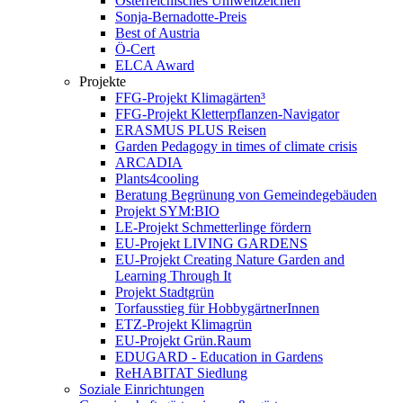
Österreichisches Umweltzeichen
Sonja-Bernadotte-Preis
Best of Austria
Ö-Cert
ELCA Award
Projekte
FFG-Projekt Klimagärten³
FFG-Projekt Kletterpflanzen-Navigator
ERASMUS PLUS Reisen
Garden Pedagogy in times of climate crisis
ARCADIA
Plants4cooling
Beratung Begrünung von Gemeindegebäuden
Projekt SYM:BIO
LE-Projekt Schmetterlinge fördern
EU-Projekt LIVING GARDENS
EU-Projekt Creating Nature Garden and
Learning Through It
Projekt Stadtgrün
Torfausstieg für HobbygärtnerInnen
ETZ-Projekt Klimagrün
EU-Projekt Grün.Raum
EDUGARD - Education in Gardens
ReHABITAT Siedlung
Soziale Einrichtungen