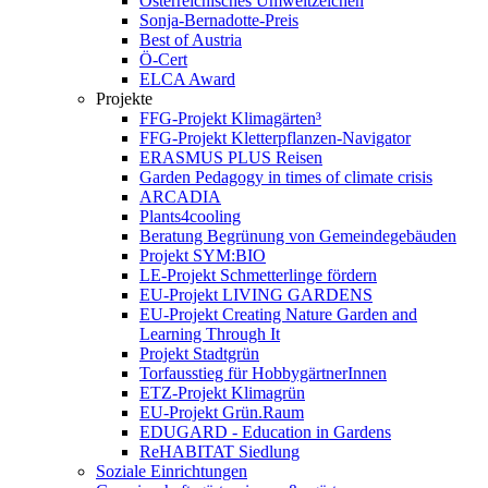
Österreichisches Umweltzeichen
Sonja-Bernadotte-Preis
Best of Austria
Ö-Cert
ELCA Award
Projekte
FFG-Projekt Klimagärten³
FFG-Projekt Kletterpflanzen-Navigator
ERASMUS PLUS Reisen
Garden Pedagogy in times of climate crisis
ARCADIA
Plants4cooling
Beratung Begrünung von Gemeindegebäuden
Projekt SYM:BIO
LE-Projekt Schmetterlinge fördern
EU-Projekt LIVING GARDENS
EU-Projekt Creating Nature Garden and
Learning Through It
Projekt Stadtgrün
Torfausstieg für HobbygärtnerInnen
ETZ-Projekt Klimagrün
EU-Projekt Grün.Raum
EDUGARD - Education in Gardens
ReHABITAT Siedlung
Soziale Einrichtungen