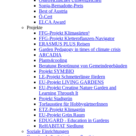
Österreichisches Umweltzeichen
Sonja-Bernadotte-Preis
Best of Austria
Ö-Cert
ELCA Award
Projekte
FFG-Projekt Klimagärten³
FFG-Projekt Kletterpflanzen-Navigator
ERASMUS PLUS Reisen
Garden Pedagogy in times of climate crisis
ARCADIA
Plants4cooling
Beratung Begrünung von Gemeindegebäuden
Projekt SYM:BIO
LE-Projekt Schmetterlinge fördern
EU-Projekt LIVING GARDENS
EU-Projekt Creating Nature Garden and
Learning Through It
Projekt Stadtgrün
Torfausstieg für HobbygärtnerInnen
ETZ-Projekt Klimagrün
EU-Projekt Grün.Raum
EDUGARD - Education in Gardens
ReHABITAT Siedlung
Soziale Einrichtungen