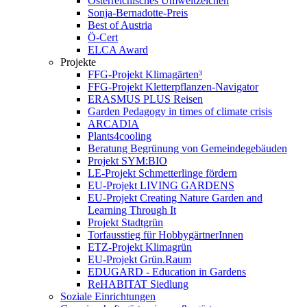
Österreichisches Umweltzeichen
Sonja-Bernadotte-Preis
Best of Austria
Ö-Cert
ELCA Award
Projekte
FFG-Projekt Klimagärten³
FFG-Projekt Kletterpflanzen-Navigator
ERASMUS PLUS Reisen
Garden Pedagogy in times of climate crisis
ARCADIA
Plants4cooling
Beratung Begrünung von Gemeindegebäuden
Projekt SYM:BIO
LE-Projekt Schmetterlinge fördern
EU-Projekt LIVING GARDENS
EU-Projekt Creating Nature Garden and
Learning Through It
Projekt Stadtgrün
Torfausstieg für HobbygärtnerInnen
ETZ-Projekt Klimagrün
EU-Projekt Grün.Raum
EDUGARD - Education in Gardens
ReHABITAT Siedlung
Soziale Einrichtungen