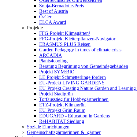
Österreichisches Umweltzeichen
Sonja-Bernadotte-Preis
Best of Austria
Ö-Cert
ELCA Award
Projekte
FFG-Projekt Klimagärten³
FFG-Projekt Kletterpflanzen-Navigator
ERASMUS PLUS Reisen
Garden Pedagogy in times of climate crisis
ARCADIA
Plants4cooling
Beratung Begrünung von Gemeindegebäuden
Projekt SYM:BIO
LE-Projekt Schmetterlinge fördern
EU-Projekt LIVING GARDENS
EU-Projekt Creating Nature Garden and Learning 
Projekt Stadtgrün
Torfausstieg für HobbygärtnerInnen
ETZ-Projekt Klimagrün
EU-Projekt Grün.Raum
EDUGARD - Education in Gardens
ReHABITAT Siedlung
Soziale Einrichtungen
Gemeinschaftsgärtnerinnen & -gärtner