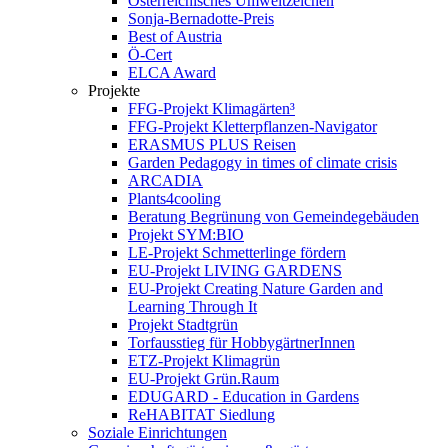
Österreichisches Umweltzeichen
Sonja-Bernadotte-Preis
Best of Austria
Ö-Cert
ELCA Award
Projekte
FFG-Projekt Klimagärten³
FFG-Projekt Kletterpflanzen-Navigator
ERASMUS PLUS Reisen
Garden Pedagogy in times of climate crisis
ARCADIA
Plants4cooling
Beratung Begrünung von Gemeindegebäuden
Projekt SYM:BIO
LE-Projekt Schmetterlinge fördern
EU-Projekt LIVING GARDENS
EU-Projekt Creating Nature Garden and
Learning Through It
Projekt Stadtgrün
Torfausstieg für HobbygärtnerInnen
ETZ-Projekt Klimagrün
EU-Projekt Grün.Raum
EDUGARD - Education in Gardens
ReHABITAT Siedlung
Soziale Einrichtungen