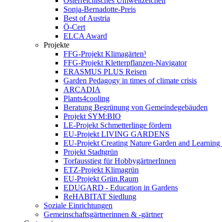
Österreichisches Umweltzeichen
Sonja-Bernadotte-Preis
Best of Austria
Ö-Cert
ELCA Award
Projekte
FFG-Projekt Klimagärten³
FFG-Projekt Kletterpflanzen-Navigator
ERASMUS PLUS Reisen
Garden Pedagogy in times of climate crisis
ARCADIA
Plants4cooling
Beratung Begrünung von Gemeindegebäuden
Projekt SYM:BIO
LE-Projekt Schmetterlinge fördern
EU-Projekt LIVING GARDENS
EU-Projekt Creating Nature Garden and Learning 
Projekt Stadtgrün
Torfausstieg für HobbygärtnerInnen
ETZ-Projekt Klimagrün
EU-Projekt Grün.Raum
EDUGARD - Education in Gardens
ReHABITAT Siedlung
Soziale Einrichtungen
Gemeinschaftsgärtnerinnen & -gärtner