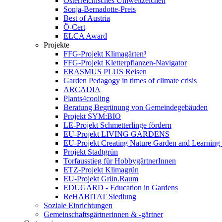
Österreichisches Umweltzeichen
Sonja-Bernadotte-Preis
Best of Austria
Ö-Cert
ELCA Award
Projekte
FFG-Projekt Klimagärten³
FFG-Projekt Kletterpflanzen-Navigator
ERASMUS PLUS Reisen
Garden Pedagogy in times of climate crisis
ARCADIA
Plants4cooling
Beratung Begrünung von Gemeindegebäuden
Projekt SYM:BIO
LE-Projekt Schmetterlinge fördern
EU-Projekt LIVING GARDENS
EU-Projekt Creating Nature Garden and Learning 
Projekt Stadtgrün
Torfausstieg für HobbygärtnerInnen
ETZ-Projekt Klimagrün
EU-Projekt Grün.Raum
EDUGARD - Education in Gardens
ReHABITAT Siedlung
Soziale Einrichtungen
Gemeinschaftsgärtnerinnen & -gärtner