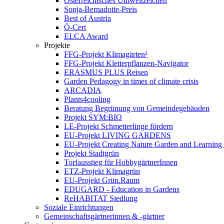
Österreichisches Umweltzeichen
Sonja-Bernadotte-Preis
Best of Austria
Ö-Cert
ELCA Award
Projekte
FFG-Projekt Klimagärten³
FFG-Projekt Kletterpflanzen-Navigator
ERASMUS PLUS Reisen
Garden Pedagogy in times of climate crisis
ARCADIA
Plants4cooling
Beratung Begrünung von Gemeindegebäuden
Projekt SYM:BIO
LE-Projekt Schmetterlinge fördern
EU-Projekt LIVING GARDENS
EU-Projekt Creating Nature Garden and Learning 
Projekt Stadtgrün
Torfausstieg für HobbygärtnerInnen
ETZ-Projekt Klimagrün
EU-Projekt Grün.Raum
EDUGARD - Education in Gardens
ReHABITAT Siedlung
Soziale Einrichtungen
Gemeinschaftsgärtnerinnen & -gärtner