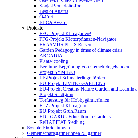
Österreichisches Umweltzeichen
Sonja-Bernadotte-Preis
Best of Austria
Ö-Cert
ELCA Award
Projekte
FFG-Projekt Klimagärten³
FFG-Projekt Kletterpflanzen-Navigator
ERASMUS PLUS Reisen
Garden Pedagogy in times of climate crisis
ARCADIA
Plants4cooling
Beratung Begrünung von Gemeindegebäuden
Projekt SYM:BIO
LE-Projekt Schmetterlinge fördern
EU-Projekt LIVING GARDENS
EU-Projekt Creating Nature Garden and Learning 
Projekt Stadtgrün
Torfausstieg für HobbygärtnerInnen
ETZ-Projekt Klimagrün
EU-Projekt Grün.Raum
EDUGARD - Education in Gardens
ReHABITAT Siedlung
Soziale Einrichtungen
Gemeinschaftsgärtnerinnen & -gärtner