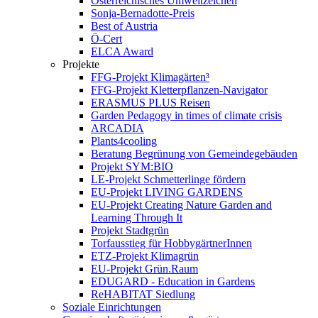
Österreichisches Umweltzeichen
Sonja-Bernadotte-Preis
Best of Austria
Ö-Cert
ELCA Award
Projekte
FFG-Projekt Klimagärten³
FFG-Projekt Kletterpflanzen-Navigator
ERASMUS PLUS Reisen
Garden Pedagogy in times of climate crisis
ARCADIA
Plants4cooling
Beratung Begrünung von Gemeindegebäuden
Projekt SYM:BIO
LE-Projekt Schmetterlinge fördern
EU-Projekt LIVING GARDENS
EU-Projekt Creating Nature Garden and
Learning Through It
Projekt Stadtgrün
Torfausstieg für HobbygärtnerInnen
ETZ-Projekt Klimagrün
EU-Projekt Grün.Raum
EDUGARD - Education in Gardens
ReHABITAT Siedlung
Soziale Einrichtungen