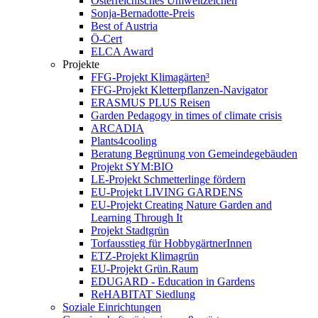
Österreichisches Umweltzeichen
Sonja-Bernadotte-Preis
Best of Austria
Ö-Cert
ELCA Award
Projekte
FFG-Projekt Klimagärten³
FFG-Projekt Kletterpflanzen-Navigator
ERASMUS PLUS Reisen
Garden Pedagogy in times of climate crisis
ARCADIA
Plants4cooling
Beratung Begrünung von Gemeindegebäuden
Projekt SYM:BIO
LE-Projekt Schmetterlinge fördern
EU-Projekt LIVING GARDENS
EU-Projekt Creating Nature Garden and
Learning Through It
Projekt Stadtgrün
Torfausstieg für HobbygärtnerInnen
ETZ-Projekt Klimagrün
EU-Projekt Grün.Raum
EDUGARD - Education in Gardens
ReHABITAT Siedlung
Soziale Einrichtungen