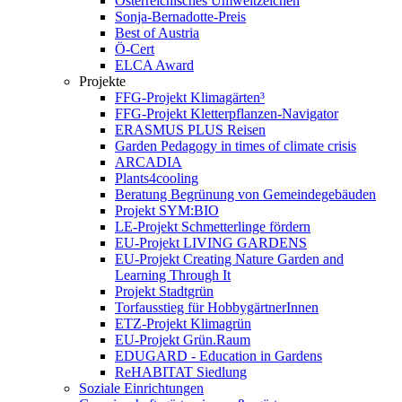
Österreichisches Umweltzeichen
Sonja-Bernadotte-Preis
Best of Austria
Ö-Cert
ELCA Award
Projekte
FFG-Projekt Klimagärten³
FFG-Projekt Kletterpflanzen-Navigator
ERASMUS PLUS Reisen
Garden Pedagogy in times of climate crisis
ARCADIA
Plants4cooling
Beratung Begrünung von Gemeindegebäuden
Projekt SYM:BIO
LE-Projekt Schmetterlinge fördern
EU-Projekt LIVING GARDENS
EU-Projekt Creating Nature Garden and
Learning Through It
Projekt Stadtgrün
Torfausstieg für HobbygärtnerInnen
ETZ-Projekt Klimagrün
EU-Projekt Grün.Raum
EDUGARD - Education in Gardens
ReHABITAT Siedlung
Soziale Einrichtungen