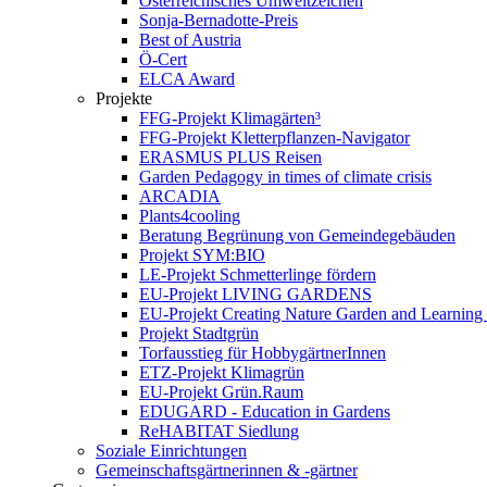
Österreichisches Umweltzeichen
Sonja-Bernadotte-Preis
Best of Austria
Ö-Cert
ELCA Award
Projekte
FFG-Projekt Klimagärten³
FFG-Projekt Kletterpflanzen-Navigator
ERASMUS PLUS Reisen
Garden Pedagogy in times of climate crisis
ARCADIA
Plants4cooling
Beratung Begrünung von Gemeindegebäuden
Projekt SYM:BIO
LE-Projekt Schmetterlinge fördern
EU-Projekt LIVING GARDENS
EU-Projekt Creating Nature Garden and Learning 
Projekt Stadtgrün
Torfausstieg für HobbygärtnerInnen
ETZ-Projekt Klimagrün
EU-Projekt Grün.Raum
EDUGARD - Education in Gardens
ReHABITAT Siedlung
Soziale Einrichtungen
Gemeinschaftsgärtnerinnen & -gärtner