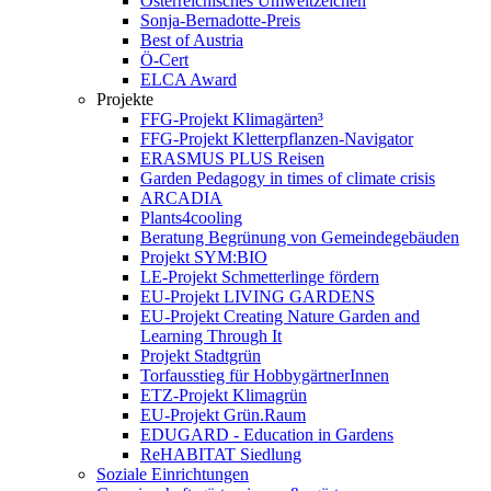
Österreichisches Umweltzeichen
Sonja-Bernadotte-Preis
Best of Austria
Ö-Cert
ELCA Award
Projekte
FFG-Projekt Klimagärten³
FFG-Projekt Kletterpflanzen-Navigator
ERASMUS PLUS Reisen
Garden Pedagogy in times of climate crisis
ARCADIA
Plants4cooling
Beratung Begrünung von Gemeindegebäuden
Projekt SYM:BIO
LE-Projekt Schmetterlinge fördern
EU-Projekt LIVING GARDENS
EU-Projekt Creating Nature Garden and
Learning Through It
Projekt Stadtgrün
Torfausstieg für HobbygärtnerInnen
ETZ-Projekt Klimagrün
EU-Projekt Grün.Raum
EDUGARD - Education in Gardens
ReHABITAT Siedlung
Soziale Einrichtungen