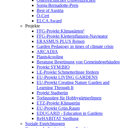
Österreichisches Umweltzeichen
Sonja-Bernadotte-Preis
Best of Austria
Ö-Cert
ELCA Award
Projekte
FFG-Projekt Klimagärten³
FFG-Projekt Kletterpflanzen-Navigator
ERASMUS PLUS Reisen
Garden Pedagogy in times of climate crisis
ARCADIA
Plants4cooling
Beratung Begrünung von Gemeindegebäuden
Projekt SYM:BIO
LE-Projekt Schmetterlinge fördern
EU-Projekt LIVING GARDENS
EU-Projekt Creating Nature Garden and
Learning Through It
Projekt Stadtgrün
Torfausstieg für HobbygärtnerInnen
ETZ-Projekt Klimagrün
EU-Projekt Grün.Raum
EDUGARD - Education in Gardens
ReHABITAT Siedlung
Soziale Einrichtungen