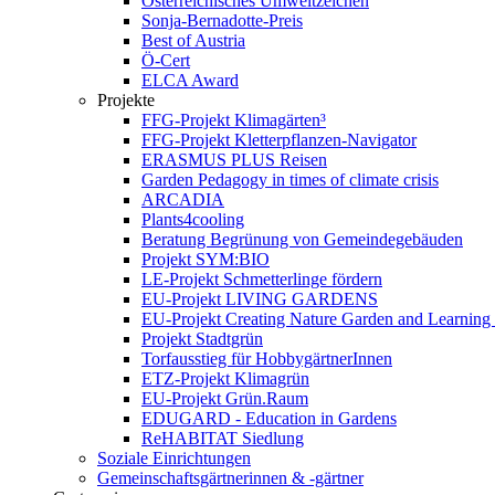
Österreichisches Umweltzeichen
Sonja-Bernadotte-Preis
Best of Austria
Ö-Cert
ELCA Award
Projekte
FFG-Projekt Klimagärten³
FFG-Projekt Kletterpflanzen-Navigator
ERASMUS PLUS Reisen
Garden Pedagogy in times of climate crisis
ARCADIA
Plants4cooling
Beratung Begrünung von Gemeindegebäuden
Projekt SYM:BIO
LE-Projekt Schmetterlinge fördern
EU-Projekt LIVING GARDENS
EU-Projekt Creating Nature Garden and Learning 
Projekt Stadtgrün
Torfausstieg für HobbygärtnerInnen
ETZ-Projekt Klimagrün
EU-Projekt Grün.Raum
EDUGARD - Education in Gardens
ReHABITAT Siedlung
Soziale Einrichtungen
Gemeinschaftsgärtnerinnen & -gärtner